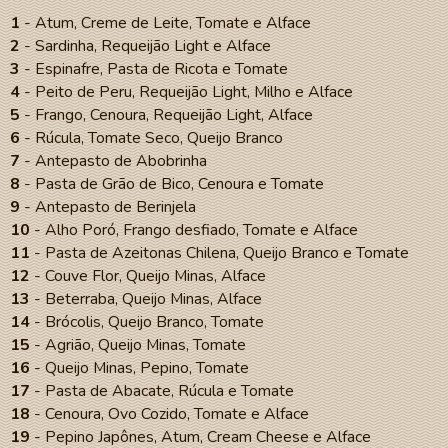
1
- Atum, Creme de Leite, Tomate e Alface
2
- Sardinha, Requeijão Light e Alface
3
- Espinafre, Pasta de Ricota e Tomate
4
- Peito de Peru, Requeijão Light, Milho e Alface
5
- Frango, Cenoura, Requeijão Light, Alface
6
- Rúcula, Tomate Seco, Queijo Branco
7
- Antepasto de Abobrinha
8
- Pasta de Grão de Bico, Cenoura e Tomate
9
- Antepasto de Berinjela
10
- Alho Poró, Frango desfiado, Tomate e Alface
11
- Pasta de Azeitonas Chilena, Queijo Branco e Tomate
12
- Couve Flor, Queijo Minas, Alface
13
- Beterraba, Queijo Minas, Alface
14
- Brócolis, Queijo Branco, Tomate
15
- Agrião, Queijo Minas, Tomate
16
- Queijo Minas, Pepino, Tomate
17
- Pasta de Abacate, Rúcula e Tomate
18
- Cenoura, Ovo Cozido, Tomate e Alface
19
- Pepino Japônes, Atum, Cream Cheese e Alface